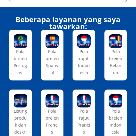
Beberapa layanan yang saya
tawarkan:
Pola
Pola
Pola
Pola
breien
breien
rajut
breien
Portug
Spany
Indon
Belan
is
ol
esia
da
Listing
Pola
Pola
Pola
produ
breien
rajut
breien
k dan
Pranci
Pranci
Indon
deskri
s
s
esia