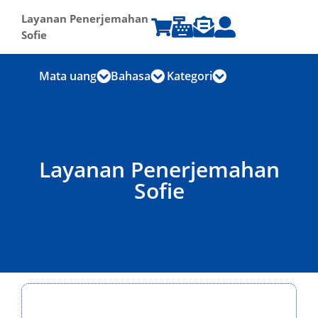
Layanan Penerjemahan




Sofie
Mata uang
Bahasa
Kategori



Layanan Penerjemahan
Sofie