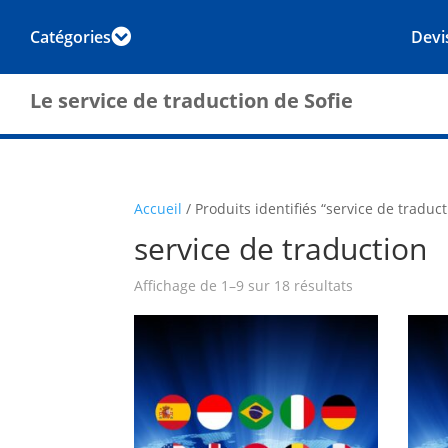
Catégories
Devi

Le service de traduction de Sofie
Accueil
/ Produits identifiés “service de traduct
service de traduction
Affichage de 1–9 sur 18 résultats