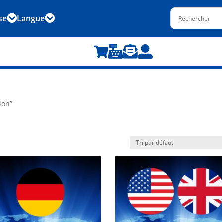
se
Langue






ion”