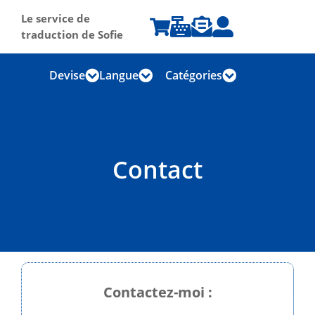
Le service de




traduction de Sofie
Devise
Langue
Catégories



Contact
Contactez-moi :