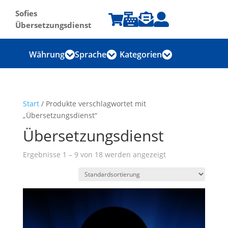
Sofies




Übersetzungsdienst
Währung
Sprache
Kategorien



Start
/ Produkte verschlagwortet mit
„Übersetzungsdienst“
Übersetzungsdienst
Ergebnisse 1 – 9 von 18 werden angezeigt