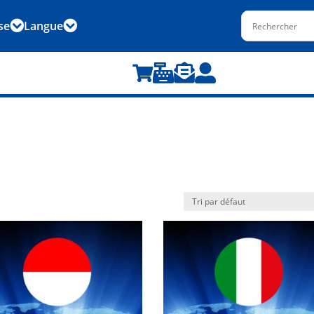
se
Langue





