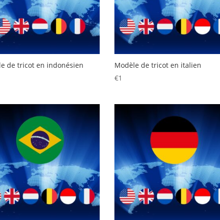
e de tricot en indonésien
Modèle de tricot en italien
€
1