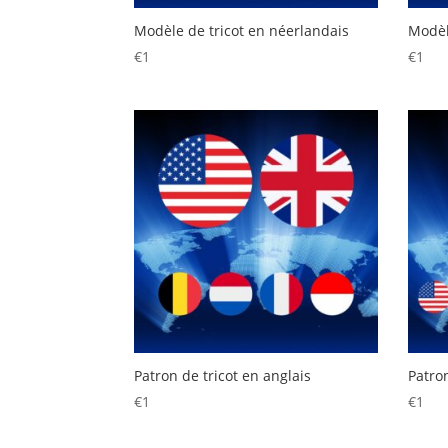
Modèle de tricot en néerlandais
Modèl
€
1
€
1
Patron de tricot en anglais
Patro
€
1
€
1