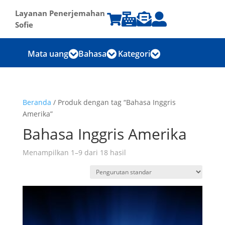
Layanan Penerjemahan




Sofie
Mata uang
Bahasa
Kategori



Beranda
/ Produk dengan tag “Bahasa Inggris
Amerika”
Bahasa Inggris Amerika
Menampilkan 1–9 dari 18 hasil