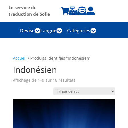
Le service de




traduction de Sofie
Devise
Langue
Catégories



Accueil
/ Produits identifiés “Indonésien”
Indonésien
Affichage de 1–9 sur 18 résultats