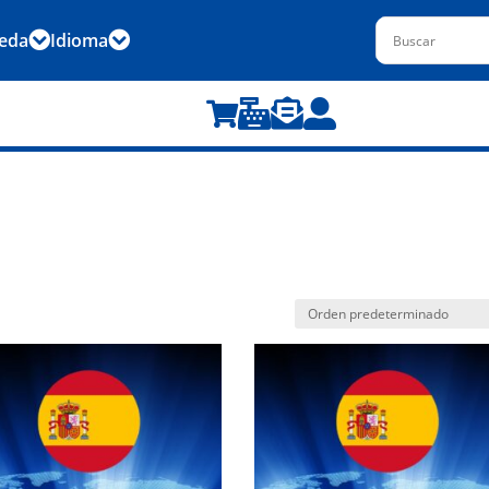
eda
Idioma





