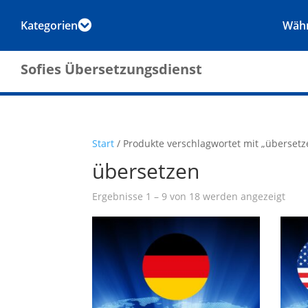
Kategorien
Wäh

Sofies Übersetzungsdienst
Start
/ Produkte verschlagwortet mit „übersetz
übersetzen
Ergebnisse 1 – 9 von 18 werden angezeigt