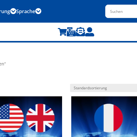
rung
Sprache






en“